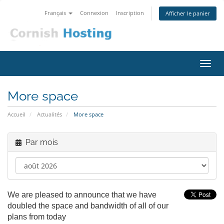
Français
Connexion
Inscription
Afficher le panier
Bascu
la
navig
More space
Accueil
Actualités
More space
Par mois
We are pleased to announce that we have
doubled the space and bandwidth of all of our
plans from today