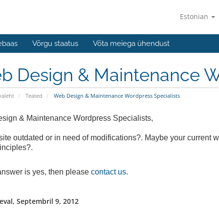
Estonian
ebaas
Võrgu staatus
Võta meiega ühendust
b Design & Maintenance Wo
valeht
Teated
Web Design & Maintenance Wordpress Specialists
sign & Maintenance Wordpress Specialists,
 site outdated or in need of modifications?. Maybe your current w
nciples?.
 answer is yes, then please
contact us
.
val, Septembril 9, 2012