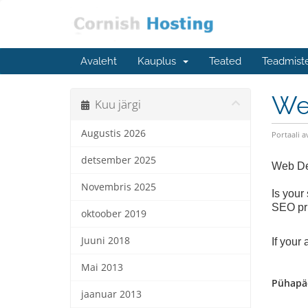
Avaleht
Kauplus
Teated
Teadmist
We
Kuu järgi
Augustis 2026
Portaali a
detsember 2025
Web De
Novembris 2025
Is your
SEO pri
oktoober 2019
Juuni 2018
If your
Mai 2013
Pühapäe
jaanuar 2013