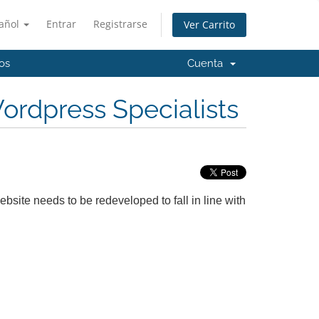
añol
Entrar
Registrarse
Ver Carrito
os
Cuenta
rdpress Specialists
ebsite needs to be redeveloped to fall in line with