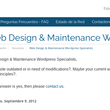
Esp
Preguntas Frecuentes - FAQ
Estado de la Red
Contácten
b Design & Maintenance Wo
ación
Anuncios
Web Design & Maintenance Wordpress Specialists
sign & Maintenance Wordpress Specialists,
 site outdated or in need of modifications?. Maybe your current w
nciples?.
 answer is yes, then please
contact us
.
, Septiembre 9, 2012