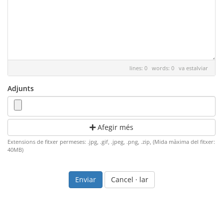
lines: 0 words: 0
va estalviar
Adjunts
Afegir més
Extensions de fitxer permeses: .jpg, .gif, .jpeg, .png, .zip, (Mida màxima del fitxer:
40MB)
Cancel · lar