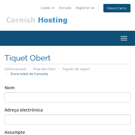
Català
Entrada
Registrar-se
Veure Carro
Canv
la
nave
Tiquet Obert
Administració
Àrea del client
Tiquets de suport
Envia ticket de Consulta
Nom
Adreça electrònica
Assumpte