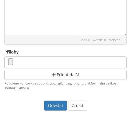
lines: 0 words: 0
zachránil
Přílohy
Přidat další
Povolené koncovky souborů: .jpg, .gif, .jpeg, .png, .zip, (Maximální velikost
souboru: 40MB)
Zrušit