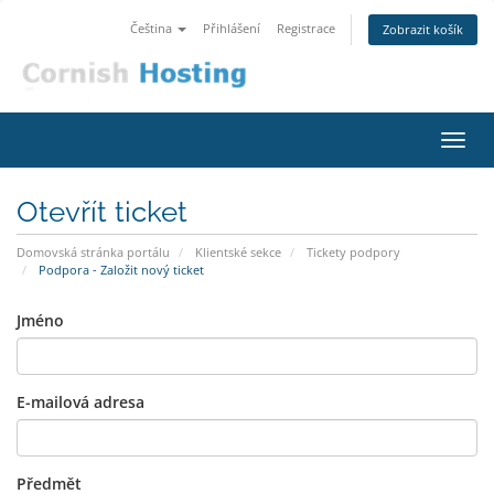
Čeština
Přihlášení
Registrace
Zobrazit košík
Přep
navig
Otevřít ticket
Domovská stránka portálu
Klientské sekce
Tickety podpory
Podpora - Založit nový ticket
Jméno
E-mailová adresa
Předmět