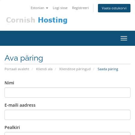
Estonian
Logi sisse
Registreeri
Vaata ostukorvi
Lülit
navig
Ava päring
Portaali avaleht
Kliendi ala
Klienditoe päringud
Saada päring
Nimi
E-maili aadress
Pealkiri