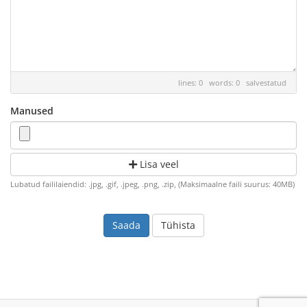
lines: 0 words: 0
salvestatud
Manused
Lisa veel
Lubatud faililaiendid: .jpg, .gif, .jpeg, .png, .zip, (Maksimaalne faili suurus: 40MB)
Tühista