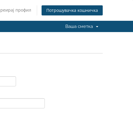
Креирај профил
Потрошувачка кошничка
Ваша сметка