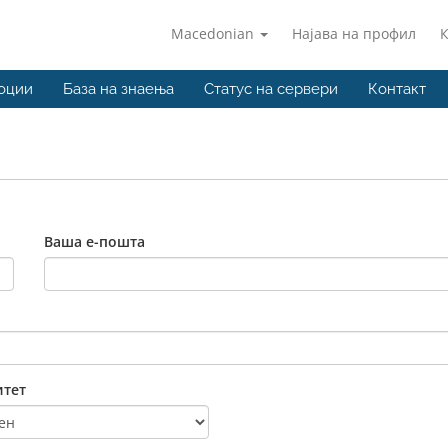
Macedonian
Најава на профил
оции
База на знаења
Статус на сервери
Контакт
Ваша е-пошта
тет