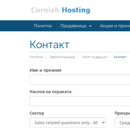
Почетна
Продавница
Акции и пром
Контакт
Почетна
Администрација
Тикет поддршка
Контакт
Име и презиме
Наслов на пораката:
Сектор
Приори