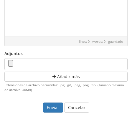
lines: 0 words: 0
guardado
Adjuntos
Añadir más
Extensiones de archivo permitidas: .jpg, .gif, .jpeg, .png, .zip, (Tamaño máximo
de archivo: 40MB)
Cancelar