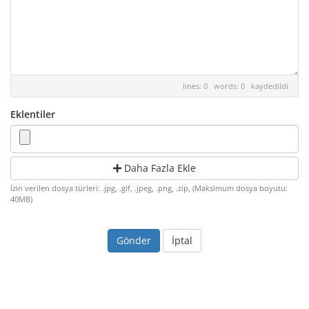
lines: 0 words: 0
kaydedildi
Eklentiler
Daha Fazla Ekle
İzin verilen dosya türleri: .jpg, .gif, .jpeg, .png, .zip, (Maksimum dosya boyutu:
40MB)
İptal