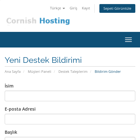
Türkçe
Giriş
Kayıt
Sepeti Görüntüle
Gezi
değiş
Yeni Destek Bildirimi
Ana Sayfa
Müşteri Paneli
Destek Taleplerim
Bildirim Gönder
İsim
E-posta Adresi
Başlık