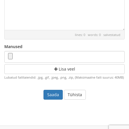
lines: 0 words: 0
salvestatud
Manused
Lisa veel
Lubatud faililaiendid: .jpg, .gif, .jpeg, .png, .zip, (Maksimaalne faili suurus: 40MB)
Tühista