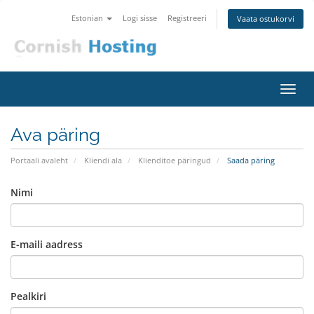
Estonian
Logi sisse
Registreeri
Vaata ostukorvi
Lülit
navig
Ava päring
Portaali avaleht
Kliendi ala
Klienditoe päringud
Saada päring
Nimi
E-maili aadress
Pealkiri