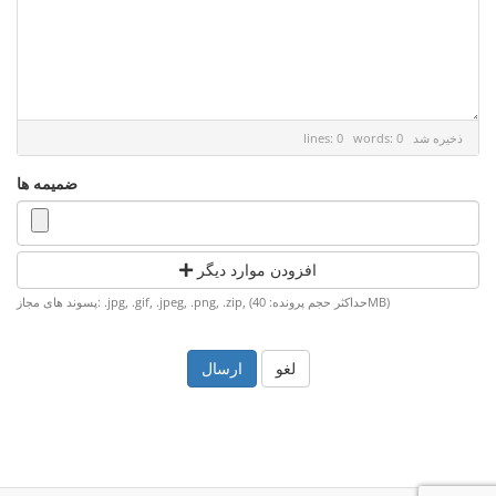
ذخیره شد
lines: 0 words: 0
ضمیمه ها
افزودن موارد دیگر
پسوند های مجاز: .jpg, .gif, .jpeg, .png, .zip, (حداکثر حجم پرونده: 40MB)
لغو