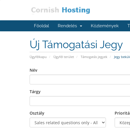
Főoldal
Rendelés
Közlemények
T
Új Támogatási Jegy
Ügyfélkapu
Ügyfél terület
Támogatás jegyek
Jegy bekül
Név
Tárgy
Osztály
Prioritá