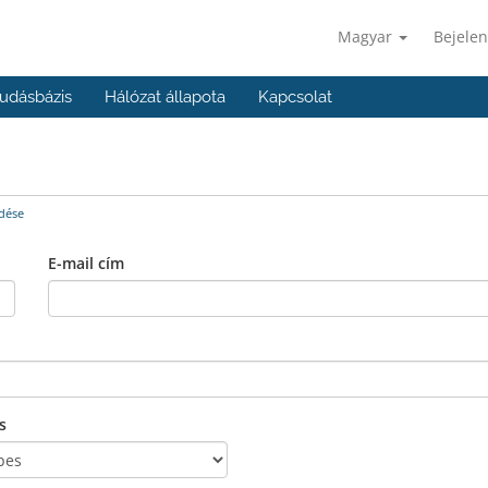
Magyar
Bejelen
udásbázis
Hálózat állapota
Kapcsolat
dése
E-mail cím
s