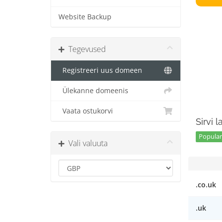
Website Backup
Tegevused
Registreeri uus domeen
Ülekanne domeenis
Vaata ostukorvi
Sirvi 
Popular
Vali valuuta
.co.uk
.uk