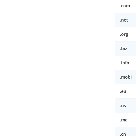
.com
.net
.org
.biz
.info
.mobi
.eu
.us
.me
.cn