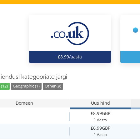
£8.99/aasta
laiendusi kategooriate järgi
 (12)
Geographic (1)
Other (9)
Domeen
Uus hind
£8.99GBP
1 Aasta
£6.99GBP
1 Aasta