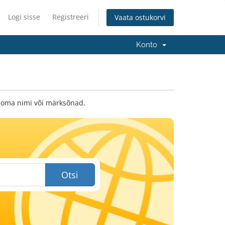
Logi sisse
Registreeri
Vaata ostukorvi
Konto
 oma nimi või märksõnad.
Otsi