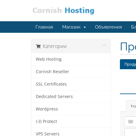
Главная
Магазин
Объявления
Ба
Пр
Категории
Web Hosting
Проду
Cornish Reseller
SSL Certificates
Dedicated Servers
Ко
Wordpress
I-D Protect
VPS Servers