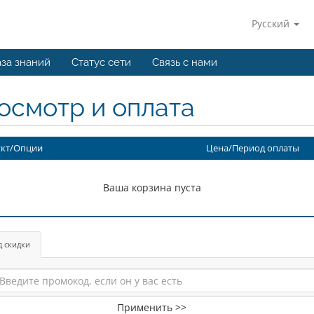
Русский
за знаний
Статус сети
Связь с нами
осмотр и оплата
кт/Опции
Цена/Период оплаты
Ваша корзина пуста
д скидки
Применить >>