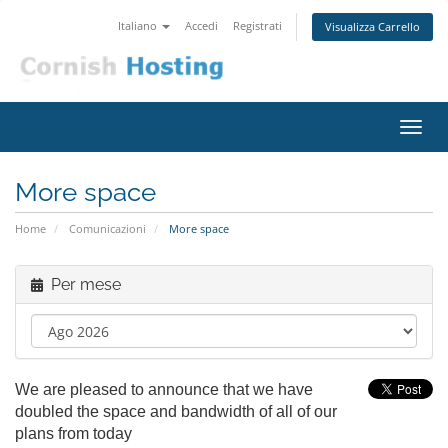
Italiano
Accedi
Registrati
Visualizza Carrello
Attiv
Navi
More space
Home
Comunicazioni
More space
Per mese
We are pleased to announce that we have
doubled the space and bandwidth of all of our
plans from today